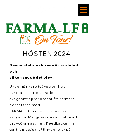
HÖSTEN 2024
Demonstationsturnén är avslutad
och
vilken succé det blev.
Under närmare två veckor fick
hundratals intresserade
skogsentreprenörer stifta närmare
bekantskap med
FARMA LF8 runt om i de svenska
skogarna. Många var de som valde att
provköra maskinen. Feedbacken har
varit fantastisk. LF8 imponerar på