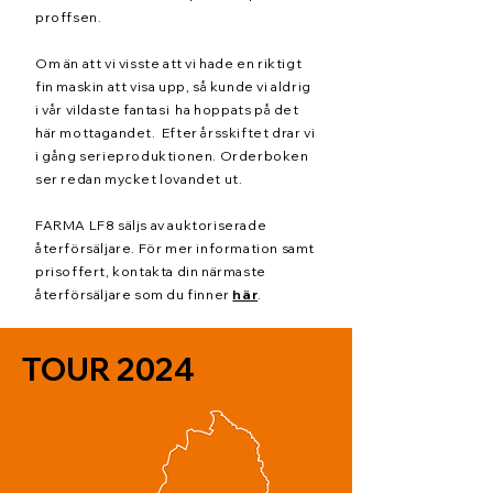
proffsen.
Om än att vi visste att vi hade en riktigt
fin maskin att visa upp, så kunde vi aldrig
i vår vildaste fantasi
ha hoppats på det
här mottagandet.
Efter årsskiftet drar vi
i gång serieproduktionen. Orderboken
ser redan mycket lovandet ut.
FARMA LF8 säljs av auktoriserade
återförsäljare.
För mer information samt
prisoffert, kontakta din
närmaste
återförsäljare som du finner
här
.
TOUR 2024